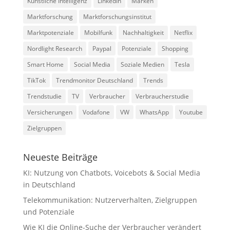
Künstliche Intelligenz
LinkedIn
Marken
Marktforschung
Marktforschungsinstitut
Marktpotenziale
Mobilfunk
Nachhaltigkeit
Netflix
Nordlight Research
Paypal
Potenziale
Shopping
Smart Home
Social Media
Soziale Medien
Tesla
TikTok
Trendmonitor Deutschland
Trends
Trendstudie
TV
Verbraucher
Verbraucherstudie
Versicherungen
Vodafone
VW
WhatsApp
Youtube
Zielgruppen
Neueste Beiträge
KI: Nutzung von Chatbots, Voicebots & Social Media
in Deutschland
Telekommunikation: Nutzerverhalten, Zielgruppen
und Potenziale
Wie KI die Online-Suche der Verbraucher verändert