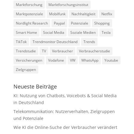
Marktforschung
Marktforschungsinstitut
Marktpotenziale
Mobilfunk
Nachhaltigkeit
Netflix
Nordlight Research
Paypal
Potenziale
Shopping
Smart Home
Social Media
Soziale Medien
Tesla
TikTok
Trendmonitor Deutschland
Trends
Trendstudie
TV
Verbraucher
Verbraucherstudie
Versicherungen
Vodafone
VW
WhatsApp
Youtube
Zielgruppen
Neueste Beiträge
KI: Nutzung von Chatbots, Voicebots & Social Media
in Deutschland
Telekommunikation: Nutzerverhalten, Zielgruppen
und Potenziale
Wie KI die Online-Suche der Verbraucher verändert