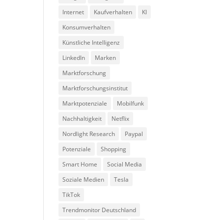
Internet
Kaufverhalten
KI
Konsumverhalten
Künstliche Intelligenz
LinkedIn
Marken
Marktforschung
Marktforschungsinstitut
Marktpotenziale
Mobilfunk
Nachhaltigkeit
Netflix
Nordlight Research
Paypal
Potenziale
Shopping
Smart Home
Social Media
Soziale Medien
Tesla
TikTok
Trendmonitor Deutschland