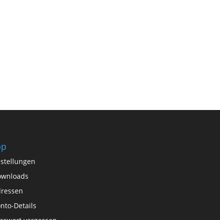
op
stellungen
ownloads
ressen
nto-Details