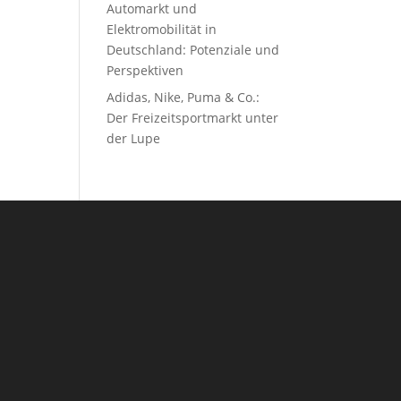
Automarkt und
Elektromobilität in
Deutschland: Potenziale und
Perspektiven
Adidas, Nike, Puma & Co.:
Der Freizeitsportmarkt unter
der Lupe