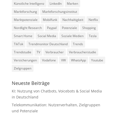
Künstliche Intelligenz
LinkedIn
Marken
Marktforschung
Marktforschungsinstitut
Marktpotenziale
Mobilfunk
Nachhaltigkeit
Netflix
Nordlight Research
Paypal
Potenziale
Shopping
Smart Home
Social Media
Soziale Medien
Tesla
TikTok
Trendmonitor Deutschland
Trends
Trendstudie
TV
Verbraucher
Verbraucherstudie
Versicherungen
Vodafone
VW
WhatsApp
Youtube
Zielgruppen
Neueste Beiträge
KI: Nutzung von Chatbots, Voicebots & Social Media
in Deutschland
Telekommunikation: Nutzerverhalten, Zielgruppen
und Potenziale