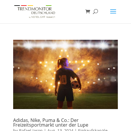
Adidas, Nike, Puma & Co.: Der
Freizeitsportmarkt unter der Lupe
by
Rafael Jaron
|
Aug. 13, 2024
|
Einkaufskanäle
,