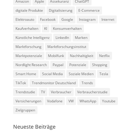
Amazon
Apple
Assekuranz
ChatGPT
digitale Produkte
Digitalisierung
E-Commerce
Elektroauto
Facebook
Google
Instagram
Internet
Kaufverhalten
KI
Konsumverhalten
Künstliche Intelligenz
LinkedIn
Marken
Marktforschung
Marktforschungsinstitut
Marktpotenziale
Mobilfunk
Nachhaltigkeit
Netflix
Nordlight Research
Paypal
Potenziale
Shopping
Smart Home
Social Media
Soziale Medien
Tesla
TikTok
Trendmonitor Deutschland
Trends
Trendstudie
TV
Verbraucher
Verbraucherstudie
Versicherungen
Vodafone
VW
WhatsApp
Youtube
Zielgruppen
Neueste Beiträge