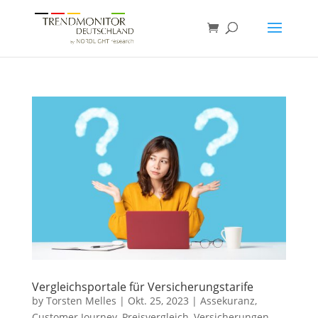
Vergleichsportale für Versicherungstarife
by
Torsten Melles
|
Okt. 25, 2023
|
Assekuranz
,
Customer Journey
,
Preisvergleich
,
Versicherungen