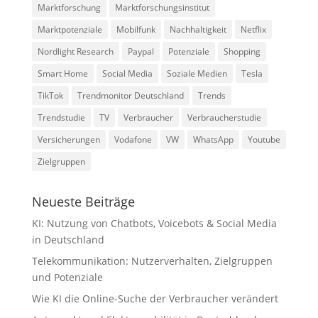
Marktforschung
Marktforschungsinstitut
Marktpotenziale
Mobilfunk
Nachhaltigkeit
Netflix
Nordlight Research
Paypal
Potenziale
Shopping
Smart Home
Social Media
Soziale Medien
Tesla
TikTok
Trendmonitor Deutschland
Trends
Trendstudie
TV
Verbraucher
Verbraucherstudie
Versicherungen
Vodafone
VW
WhatsApp
Youtube
Zielgruppen
Neueste Beiträge
KI: Nutzung von Chatbots, Voicebots & Social Media
in Deutschland
Telekommunikation: Nutzerverhalten, Zielgruppen
und Potenziale
Wie KI die Online-Suche der Verbraucher verändert