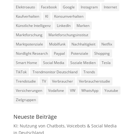
Elektroauto
Facebook
Google
Instagram
Internet
Kaufverhalten
KI
Konsumverhalten
Künstliche Intelligenz
LinkedIn
Marken
Marktforschung
Marktforschungsinstitut
Marktpotenziale
Mobilfunk
Nachhaltigkeit
Netflix
Nordlight Research
Paypal
Potenziale
Shopping
Smart Home
Social Media
Soziale Medien
Tesla
TikTok
Trendmonitor Deutschland
Trends
Trendstudie
TV
Verbraucher
Verbraucherstudie
Versicherungen
Vodafone
VW
WhatsApp
Youtube
Zielgruppen
Neueste Beiträge
KI: Nutzung von Chatbots, Voicebots & Social Media
in Deutschland