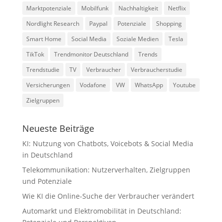
Marktpotenziale
Mobilfunk
Nachhaltigkeit
Netflix
Nordlight Research
Paypal
Potenziale
Shopping
Smart Home
Social Media
Soziale Medien
Tesla
TikTok
Trendmonitor Deutschland
Trends
Trendstudie
TV
Verbraucher
Verbraucherstudie
Versicherungen
Vodafone
VW
WhatsApp
Youtube
Zielgruppen
Neueste Beiträge
KI: Nutzung von Chatbots, Voicebots & Social Media
in Deutschland
Telekommunikation: Nutzerverhalten, Zielgruppen
und Potenziale
Wie KI die Online-Suche der Verbraucher verändert
Automarkt und Elektromobilität in Deutschland: