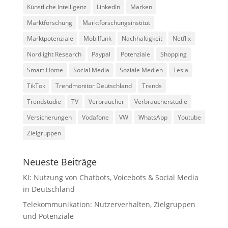
Künstliche Intelligenz
LinkedIn
Marken
Marktforschung
Marktforschungsinstitut
Marktpotenziale
Mobilfunk
Nachhaltigkeit
Netflix
Nordlight Research
Paypal
Potenziale
Shopping
Smart Home
Social Media
Soziale Medien
Tesla
TikTok
Trendmonitor Deutschland
Trends
Trendstudie
TV
Verbraucher
Verbraucherstudie
Versicherungen
Vodafone
VW
WhatsApp
Youtube
Zielgruppen
Neueste Beiträge
KI: Nutzung von Chatbots, Voicebots & Social Media
in Deutschland
Telekommunikation: Nutzerverhalten, Zielgruppen
und Potenziale