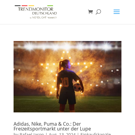
Adidas, Nike, Puma & Co.: Der
Freizeitsportmarkt unter der Lupe
by
Rafael Jaron
|
Aug. 13, 2024
|
Einkaufskanäle
,