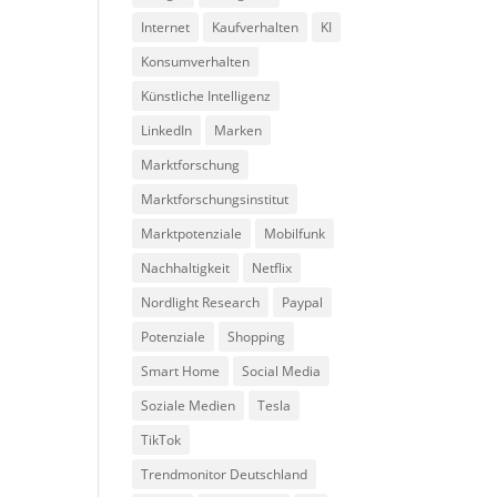
Internet
Kaufverhalten
KI
Konsumverhalten
Künstliche Intelligenz
LinkedIn
Marken
Marktforschung
Marktforschungsinstitut
Marktpotenziale
Mobilfunk
Nachhaltigkeit
Netflix
Nordlight Research
Paypal
Potenziale
Shopping
Smart Home
Social Media
Soziale Medien
Tesla
TikTok
Trendmonitor Deutschland