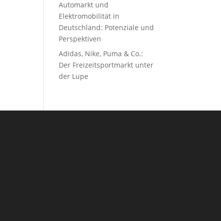
Automarkt und
Elektromobilität in
Deutschland: Potenziale und
Perspektiven
Adidas, Nike, Puma & Co.:
Der Freizeitsportmarkt unter
der Lupe