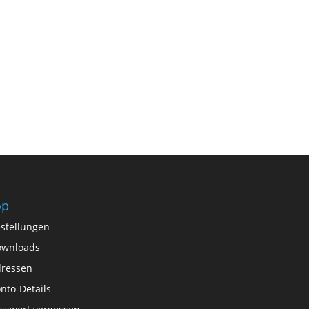
op
stellungen
ownloads
ressen
nto-Details