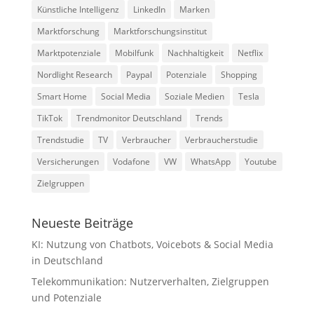
Künstliche Intelligenz
LinkedIn
Marken
Marktforschung
Marktforschungsinstitut
Marktpotenziale
Mobilfunk
Nachhaltigkeit
Netflix
Nordlight Research
Paypal
Potenziale
Shopping
Smart Home
Social Media
Soziale Medien
Tesla
TikTok
Trendmonitor Deutschland
Trends
Trendstudie
TV
Verbraucher
Verbraucherstudie
Versicherungen
Vodafone
VW
WhatsApp
Youtube
Zielgruppen
Neueste Beiträge
KI: Nutzung von Chatbots, Voicebots & Social Media
in Deutschland
Telekommunikation: Nutzerverhalten, Zielgruppen
und Potenziale