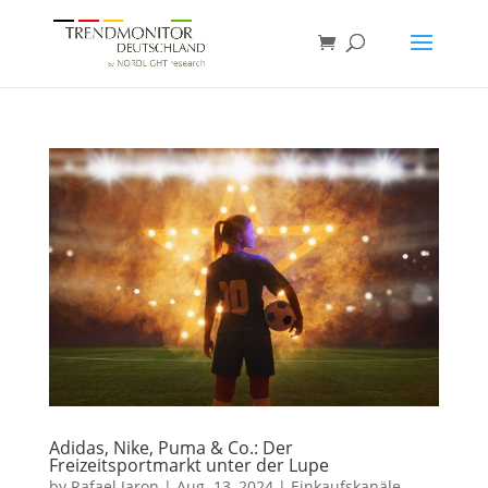
Adidas, Nike, Puma & Co.: Der
Freizeitsportmarkt unter der Lupe
by
Rafael Jaron
|
Aug. 13, 2024
|
Einkaufskanäle
,