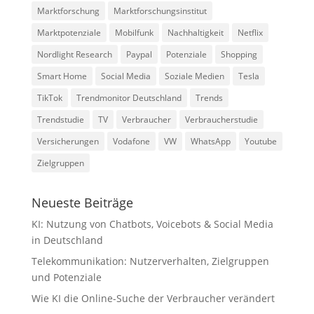
Marktforschung
Marktforschungsinstitut
Marktpotenziale
Mobilfunk
Nachhaltigkeit
Netflix
Nordlight Research
Paypal
Potenziale
Shopping
Smart Home
Social Media
Soziale Medien
Tesla
TikTok
Trendmonitor Deutschland
Trends
Trendstudie
TV
Verbraucher
Verbraucherstudie
Versicherungen
Vodafone
VW
WhatsApp
Youtube
Zielgruppen
Neueste Beiträge
KI: Nutzung von Chatbots, Voicebots & Social Media
in Deutschland
Telekommunikation: Nutzerverhalten, Zielgruppen
und Potenziale
Wie KI die Online-Suche der Verbraucher verändert