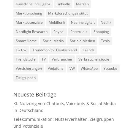
Künstliche Intelligenz
LinkedIn
Marken
Marktforschung
Marktforschungsinstitut
Marktpotenziale
Mobilfunk
Nachhaltigkeit
Netflix
Nordlight Research
Paypal
Potenziale
Shopping
Smart Home
Social Media
Soziale Medien
Tesla
TikTok
Trendmonitor Deutschland
Trends
Trendstudie
TV
Verbraucher
Verbraucherstudie
Versicherungen
Vodafone
VW
WhatsApp
Youtube
Zielgruppen
Neueste Beiträge
KI: Nutzung von Chatbots, Voicebots & Social Media
in Deutschland
Telekommunikation: Nutzerverhalten, Zielgruppen
und Potenziale