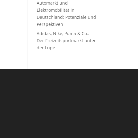
Automarkt und
Elektromobilität in
Deutschland: Potenziale und
Perspektiven
Adidas, Nike, Puma & Co.:
Der Freizeitsportmarkt unter
der Lupe