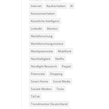
Internet
Kaufverhalten
KI
Konsumverhalten
Künstliche Intelligenz
LinkedIn
Marken
Marktforschung
Marktforschungsinstitut
Marktpotenziale
Mobilfunk
Nachhaltigkeit
Netflix
Nordlight Research
Paypal
Potenziale
Shopping
Smart Home
Social Media
Soziale Medien
Tesla
TikTok
Trendmonitor Deutschland