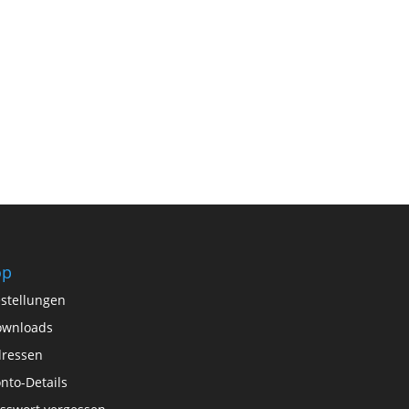
op
stellungen
ownloads
ressen
nto-Details