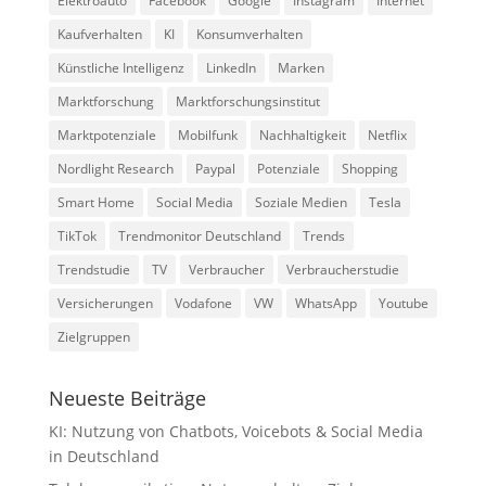
Elektroauto
Facebook
Google
Instagram
Internet
Kaufverhalten
KI
Konsumverhalten
Künstliche Intelligenz
LinkedIn
Marken
Marktforschung
Marktforschungsinstitut
Marktpotenziale
Mobilfunk
Nachhaltigkeit
Netflix
Nordlight Research
Paypal
Potenziale
Shopping
Smart Home
Social Media
Soziale Medien
Tesla
TikTok
Trendmonitor Deutschland
Trends
Trendstudie
TV
Verbraucher
Verbraucherstudie
Versicherungen
Vodafone
VW
WhatsApp
Youtube
Zielgruppen
Neueste Beiträge
KI: Nutzung von Chatbots, Voicebots & Social Media
in Deutschland