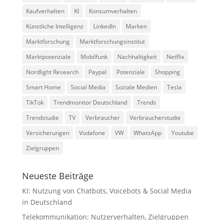
Kaufverhalten
KI
Konsumverhalten
Künstliche Intelligenz
LinkedIn
Marken
Marktforschung
Marktforschungsinstitut
Marktpotenziale
Mobilfunk
Nachhaltigkeit
Netflix
Nordlight Research
Paypal
Potenziale
Shopping
Smart Home
Social Media
Soziale Medien
Tesla
TikTok
Trendmonitor Deutschland
Trends
Trendstudie
TV
Verbraucher
Verbraucherstudie
Versicherungen
Vodafone
VW
WhatsApp
Youtube
Zielgruppen
Neueste Beiträge
KI: Nutzung von Chatbots, Voicebots & Social Media
in Deutschland
Telekommunikation: Nutzerverhalten, Zielgruppen