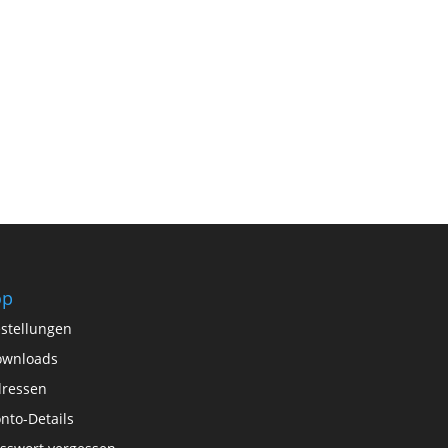
op
stellungen
ownloads
ressen
nto-Details