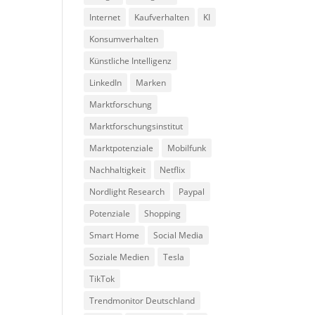
Internet
Kaufverhalten
KI
Konsumverhalten
Künstliche Intelligenz
LinkedIn
Marken
Marktforschung
Marktforschungsinstitut
Marktpotenziale
Mobilfunk
Nachhaltigkeit
Netflix
Nordlight Research
Paypal
Potenziale
Shopping
Smart Home
Social Media
Soziale Medien
Tesla
TikTok
Trendmonitor Deutschland