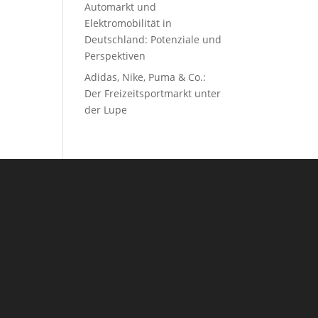
Automarkt und
Elektromobilität in
Deutschland: Potenziale und
Perspektiven
Adidas, Nike, Puma & Co.:
Der Freizeitsportmarkt unter
der Lupe