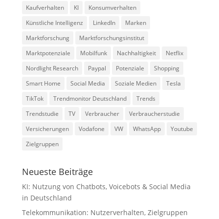
Kaufverhalten
KI
Konsumverhalten
Künstliche Intelligenz
LinkedIn
Marken
Marktforschung
Marktforschungsinstitut
Marktpotenziale
Mobilfunk
Nachhaltigkeit
Netflix
Nordlight Research
Paypal
Potenziale
Shopping
Smart Home
Social Media
Soziale Medien
Tesla
TikTok
Trendmonitor Deutschland
Trends
Trendstudie
TV
Verbraucher
Verbraucherstudie
Versicherungen
Vodafone
VW
WhatsApp
Youtube
Zielgruppen
Neueste Beiträge
KI: Nutzung von Chatbots, Voicebots & Social Media
in Deutschland
Telekommunikation: Nutzerverhalten, Zielgruppen