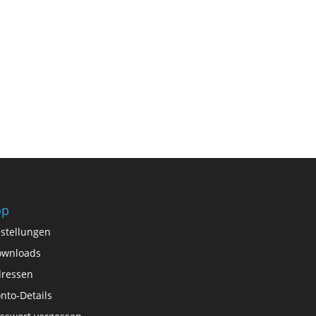
op
stellungen
ownloads
ressen
nto-Details