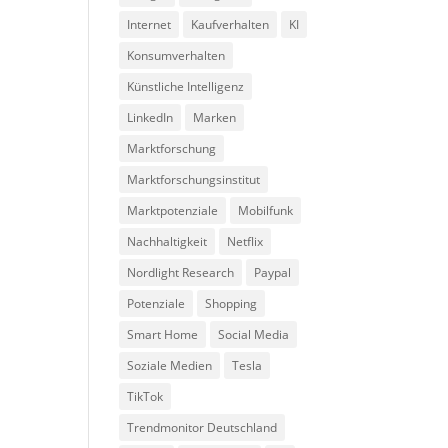
Internet
Kaufverhalten
KI
Konsumverhalten
Künstliche Intelligenz
LinkedIn
Marken
Marktforschung
Marktforschungsinstitut
Marktpotenziale
Mobilfunk
Nachhaltigkeit
Netflix
Nordlight Research
Paypal
Potenziale
Shopping
Smart Home
Social Media
Soziale Medien
Tesla
TikTok
Trendmonitor Deutschland