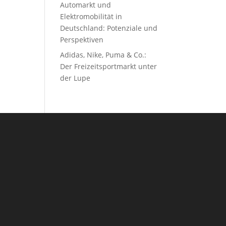
Automarkt und
Elektromobilität in
Deutschland: Potenziale und
Perspektiven
Adidas, Nike, Puma & Co.:
Der Freizeitsportmarkt unter
der Lupe