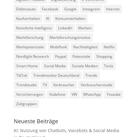
Elektroauto
Facebook
Google
Instagram
Internet
Kaufverhalten
KI
Konsumverhalten
Künstliche Intelligenz
LinkedIn
Marken
Marktforschung
Marktforschungsinstitut
Marktpotenziale
Mobilfunk
Nachhaltigkeit
Netflix
Nordlight Research
Paypal
Potenziale
Shopping
Smart Home
Social Media
Soziale Medien
Tesla
TikTok
Trendmonitor Deutschland
Trends
Trendstudie
TV
Verbraucher
Verbraucherstudie
Versicherungen
Vodafone
VW
WhatsApp
Youtube
Zielgruppen
Neueste Beiträge
KI: Nutzung von Chatbots, Voicebots & Social Media