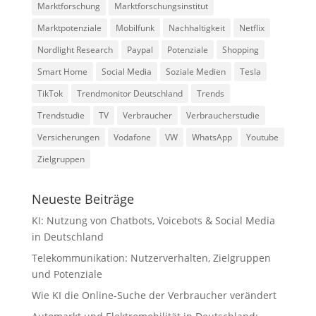
Marktforschung
Marktforschungsinstitut
Marktpotenziale
Mobilfunk
Nachhaltigkeit
Netflix
Nordlight Research
Paypal
Potenziale
Shopping
Smart Home
Social Media
Soziale Medien
Tesla
TikTok
Trendmonitor Deutschland
Trends
Trendstudie
TV
Verbraucher
Verbraucherstudie
Versicherungen
Vodafone
VW
WhatsApp
Youtube
Zielgruppen
Neueste Beiträge
KI: Nutzung von Chatbots, Voicebots & Social Media
in Deutschland
Telekommunikation: Nutzerverhalten, Zielgruppen
und Potenziale
Wie KI die Online-Suche der Verbraucher verändert