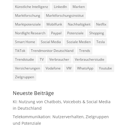
Künstliche Intelligenz
LinkedIn
Marken
Marktforschung
Marktforschungsinstitut
Marktpotenziale
Mobilfunk
Nachhaltigkeit
Netflix
Nordlight Research
Paypal
Potenziale
Shopping
Smart Home
Social Media
Soziale Medien
Tesla
TikTok
Trendmonitor Deutschland
Trends
Trendstudie
TV
Verbraucher
Verbraucherstudie
Versicherungen
Vodafone
VW
WhatsApp
Youtube
Zielgruppen
Neueste Beiträge
KI: Nutzung von Chatbots, Voicebots & Social Media
in Deutschland
Telekommunikation: Nutzerverhalten, Zielgruppen
und Potenziale