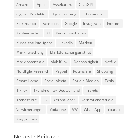
Amazon
Apple
Assekuranz
ChatGPT
digitale Produkte
Digitalisierung
E-Commerce
Elektroauto
Facebook
Google
Instagram
Internet
Kaufverhalten
KI
Konsumverhalten
Künstliche Intelligenz
LinkedIn
Marken
Marktforschung
Marktforschungsinstitut
Marktpotenziale
Mobilfunk
Nachhaltigkeit
Netflix
Nordlight Research
Paypal
Potenziale
Shopping
Smart Home
Social Media
Soziale Medien
Tesla
TikTok
Trendmonitor Deutschland
Trends
Trendstudie
TV
Verbraucher
Verbraucherstudie
Versicherungen
Vodafone
VW
WhatsApp
Youtube
Zielgruppen
Neueste Beiträge