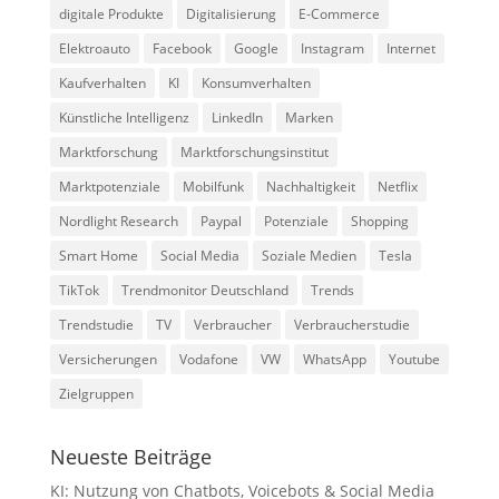
digitale Produkte
Digitalisierung
E-Commerce
Elektroauto
Facebook
Google
Instagram
Internet
Kaufverhalten
KI
Konsumverhalten
Künstliche Intelligenz
LinkedIn
Marken
Marktforschung
Marktforschungsinstitut
Marktpotenziale
Mobilfunk
Nachhaltigkeit
Netflix
Nordlight Research
Paypal
Potenziale
Shopping
Smart Home
Social Media
Soziale Medien
Tesla
TikTok
Trendmonitor Deutschland
Trends
Trendstudie
TV
Verbraucher
Verbraucherstudie
Versicherungen
Vodafone
VW
WhatsApp
Youtube
Zielgruppen
Neueste Beiträge
KI: Nutzung von Chatbots, Voicebots & Social Media