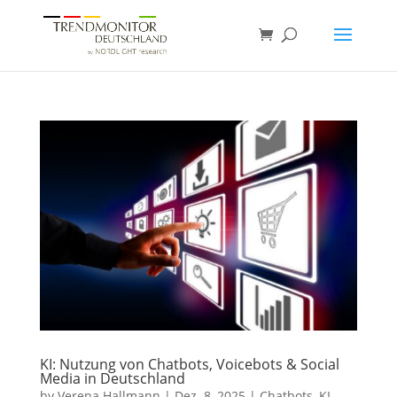
KI: Nutzung von Chatbots, Voicebots & Social
Media in Deutschland
by
Verena Hallmann
|
Dez. 8, 2025
|
Chatbots
,
KI
,