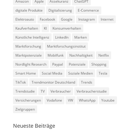
Amazon
Apple
Assekuranz
ChatGPT
digitale Produkte
Digitalisierung
E-Commerce
Elektroauto
Facebook
Google
Instagram
Internet
Kaufverhalten
KI
Konsumverhalten
Künstliche Intelligenz
LinkedIn
Marken
Marktforschung
Marktforschungsinstitut
Marktpotenziale
Mobilfunk
Nachhaltigkeit
Netflix
Nordlight Research
Paypal
Potenziale
Shopping
Smart Home
Social Media
Soziale Medien
Tesla
TikTok
Trendmonitor Deutschland
Trends
Trendstudie
TV
Verbraucher
Verbraucherstudie
Versicherungen
Vodafone
VW
WhatsApp
Youtube
Zielgruppen
Neueste Beiträge