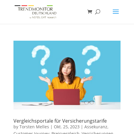
Vergleichsportale für Versicherungstarife
by
Torsten Melles
|
Okt. 25, 2023
|
Assekuranz
,
Customer Journey
,
Preisvergleich
,
Versicherungen