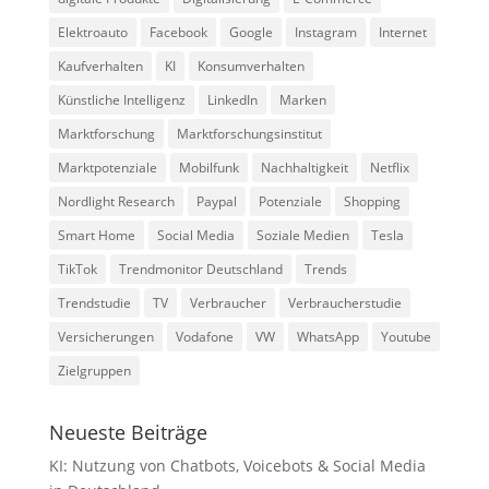
Elektroauto
Facebook
Google
Instagram
Internet
Kaufverhalten
KI
Konsumverhalten
Künstliche Intelligenz
LinkedIn
Marken
Marktforschung
Marktforschungsinstitut
Marktpotenziale
Mobilfunk
Nachhaltigkeit
Netflix
Nordlight Research
Paypal
Potenziale
Shopping
Smart Home
Social Media
Soziale Medien
Tesla
TikTok
Trendmonitor Deutschland
Trends
Trendstudie
TV
Verbraucher
Verbraucherstudie
Versicherungen
Vodafone
VW
WhatsApp
Youtube
Zielgruppen
Neueste Beiträge
KI: Nutzung von Chatbots, Voicebots & Social Media