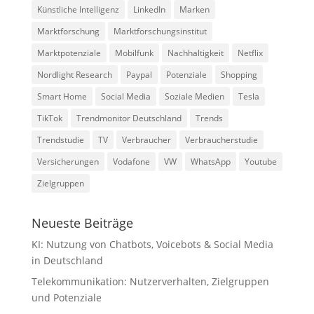
Künstliche Intelligenz
LinkedIn
Marken
Marktforschung
Marktforschungsinstitut
Marktpotenziale
Mobilfunk
Nachhaltigkeit
Netflix
Nordlight Research
Paypal
Potenziale
Shopping
Smart Home
Social Media
Soziale Medien
Tesla
TikTok
Trendmonitor Deutschland
Trends
Trendstudie
TV
Verbraucher
Verbraucherstudie
Versicherungen
Vodafone
VW
WhatsApp
Youtube
Zielgruppen
Neueste Beiträge
KI: Nutzung von Chatbots, Voicebots & Social Media
in Deutschland
Telekommunikation: Nutzerverhalten, Zielgruppen
und Potenziale