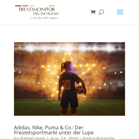
Adidas, Nike, Puma & Co.: Der
Freizeitsportmarkt unter der Lupe
by
Rafael Jaron
|
Aug. 13, 2024
|
Einkaufskanäle
,