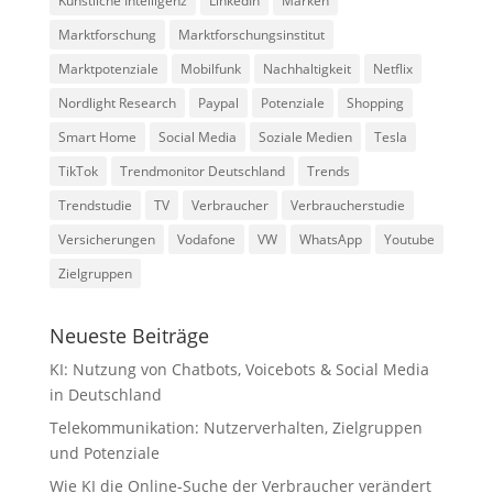
Künstliche Intelligenz
LinkedIn
Marken
Marktforschung
Marktforschungsinstitut
Marktpotenziale
Mobilfunk
Nachhaltigkeit
Netflix
Nordlight Research
Paypal
Potenziale
Shopping
Smart Home
Social Media
Soziale Medien
Tesla
TikTok
Trendmonitor Deutschland
Trends
Trendstudie
TV
Verbraucher
Verbraucherstudie
Versicherungen
Vodafone
VW
WhatsApp
Youtube
Zielgruppen
Neueste Beiträge
KI: Nutzung von Chatbots, Voicebots & Social Media
in Deutschland
Telekommunikation: Nutzerverhalten, Zielgruppen
und Potenziale
Wie KI die Online-Suche der Verbraucher verändert