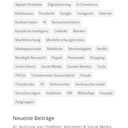
digitale Produkte
Digitalisierung
E-Commerce
Elektroauto
Facebook
Google
Instagram
Internet
Kaufverhalten
KI
Konsumverhalten
Künstliche Intelligenz
LinkedIn
Marken
Marktforschung
Marktforschungsinstitut
Marktpotenziale
Mobilfunk
Nachhaltigkeit
Netflix
Nordlight Research
Paypal
Potenziale
Shopping
Smart Home
Social Media
Soziale Medien
Tesla
TikTok
Trendmonitor Deutschland
Trends
Trendstudie
TV
Verbraucher
Verbraucherstudie
Versicherungen
Vodafone
VW
WhatsApp
Youtube
Zielgruppen
Neueste Beiträge
KI: Nutzung von Chatbots, Voicebots & Social Media