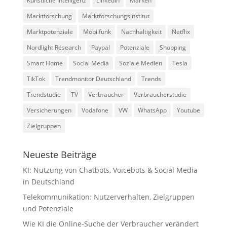
Künstliche Intelligenz
LinkedIn
Marken
Marktforschung
Marktforschungsinstitut
Marktpotenziale
Mobilfunk
Nachhaltigkeit
Netflix
Nordlight Research
Paypal
Potenziale
Shopping
Smart Home
Social Media
Soziale Medien
Tesla
TikTok
Trendmonitor Deutschland
Trends
Trendstudie
TV
Verbraucher
Verbraucherstudie
Versicherungen
Vodafone
VW
WhatsApp
Youtube
Zielgruppen
Neueste Beiträge
KI: Nutzung von Chatbots, Voicebots & Social Media
in Deutschland
Telekommunikation: Nutzerverhalten, Zielgruppen
und Potenziale
Wie KI die Online-Suche der Verbraucher verändert