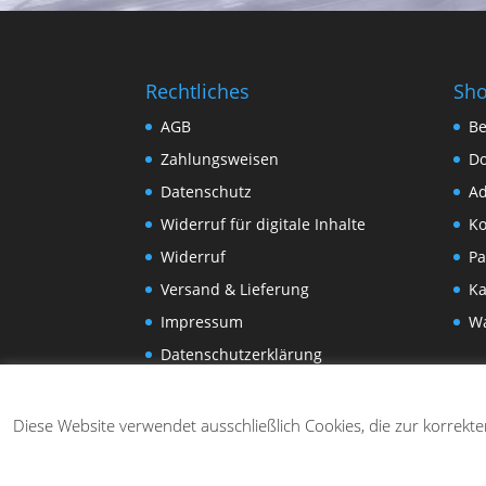
Rechtliches
Sh
AGB
Be
Zahlungsweisen
D
Datenschutz
Ad
Widerruf für digitale Inhalte
Ko
Widerruf
Pa
Versand & Lieferung
Ka
Impressum
W
Datenschutzerklärung
Diese Website verwendet ausschließlich Cookies, die zur korrekt
Designed by
Elegant Themes
| Powered by
Wo