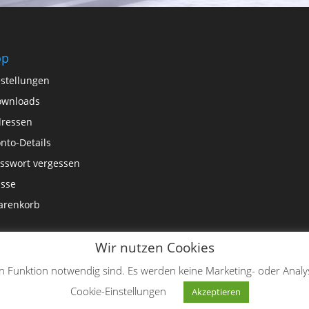
op
stellungen
ownloads
ressen
nto-Details
sswort vergessen
sse
arenkorb
Wir nutzen Cookies
en Funktion notwendig sind. Es werden keine Marketing- oder Analy
Cookie-Einstellungen
Akzeptieren
rdPress