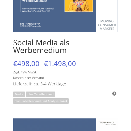
Social Media als
Werbemedium
€
498,00
€
1.498,00
–
Zzgl. 19% MwSt.
Kostenloser Versand
Lieferzeit: ca. 3-4 Werktage
Studie
plus Tabellenband
plus Tabellenband und Analyse-Paket