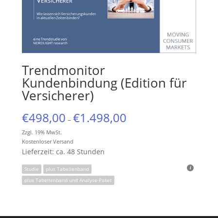
Trendmonitor
Kundenbindung (Edition für
Versicherer)
€
498,00
€
1.498,00
–
Zzgl. 19% MwSt.
Kostenloser Versand
Lieferzeit: ca. 48 Stunden
Studie
plus Tabellenband
plus Tabellenband und Analyse-Paket