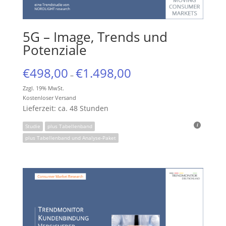
5G – Image, Trends und
Potenziale
€
498,00
€
1.498,00
–
Zzgl. 19% MwSt.
Kostenloser Versand
Lieferzeit: ca. 48 Stunden
Studie
plus Tabellenband
plus Tabellenband und Analyse-Paket