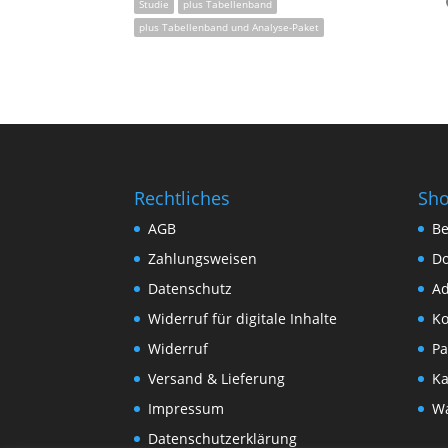
Studie
plus Tabellenband
plus Tabellenband und Analyse-Paket
Rechtliches
Sh
AGB
Be
Zahlungsweisen
D
Datenschutz
Ad
Widerruf für digitale Inhalte
Ko
Widerruf
Pa
Versand & Lieferung
Ka
Impressum
W
Datenschutzerklärung