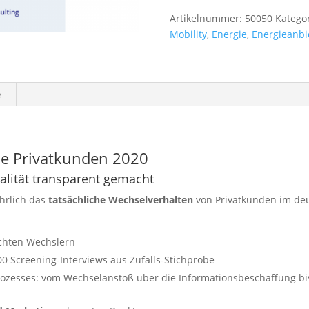
Menge
Artikelnummer:
50050
Katego
Mobility
,
Energie
,
Energieanbi
e
ie Privatkunden 2020
lität transparent gemacht
ährlich das
tatsächliche Wechselverhalten
von Privatkunden im de
echten Wechslern
000 Screening-Interviews aus Zufalls-Stichprobe
zesses: vom Wechselanstoß über die Informationsbeschaffung bi