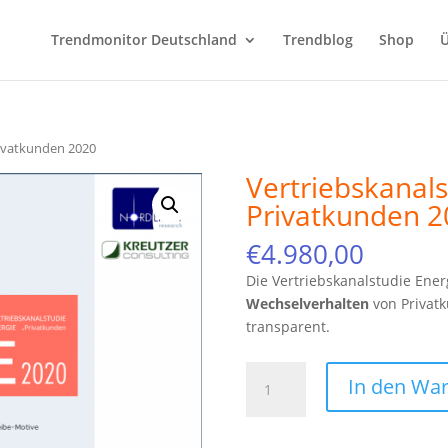
Trendmonitor Deutschland
Trendblog
Shop
Ü
rivatkunden 2020
Vertriebskanals
Privatkunden 2
€
4.980,00
Die Vertriebskanalstudie Ener
Wechselverhalten
von Privat
transparent.
Vertriebskanalstudie
In den Wa
Energie
Privatkunden
2020