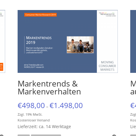
Markentrends &
M
Markenverhalten
a
€
498,00
€
1.498,00
€
–
Zzgl. 19% MwSt.
Zzg
Kostenloser Versand
Kos
Lieferzeit: ca. 14 Werktage
Li