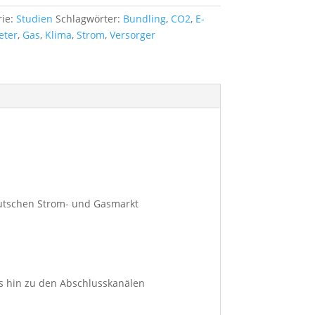
rie:
Studien
Schlagwörter:
Bundling
,
CO2
,
E-
eter
,
Gas
,
Klima
,
Strom
,
Versorger
utschen Strom- und Gasmarkt
s hin zu den Abschlusskanälen