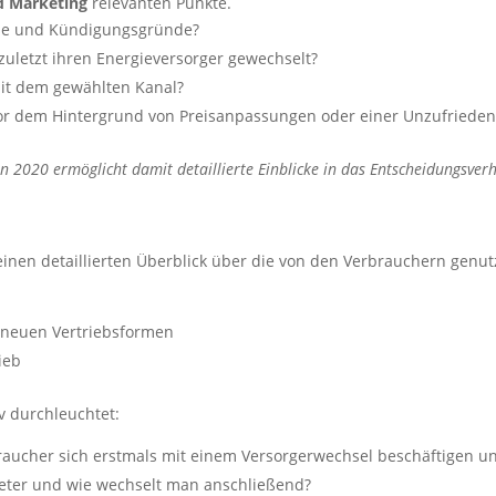
d Marketing
relevanten Punkte.
sse und Kündigungsgründe?
uletzt ihren Energieversorger gewechselt?
it dem gewählten Kanal?
or dem Hintergrund von Preisanpassungen oder einer Unzufriedenh
en 2020 ermöglicht damit detaillierte Einblicke in das Entscheidungsv
 einen detaillierten Überblick über die von den Verbrauchern genu
 neuen Vertriebsformen
ieb
v durchleuchtet:
aucher sich erstmals mit einem Versorgerwechsel beschäftigen un
eter und wie wechselt man anschließend?