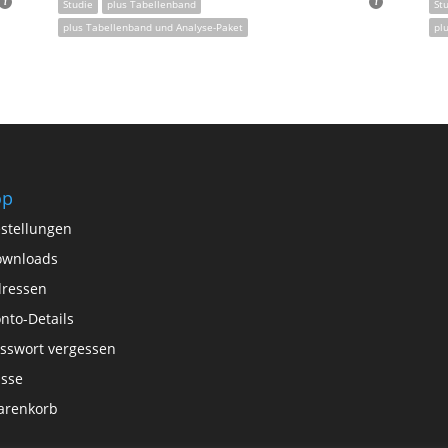
Studie
plus Tabellenband
St
plus Tabellenband und Analyse-Paket
pl
op
stellungen
ownloads
ressen
nto-Details
sswort vergessen
sse
arenkorb