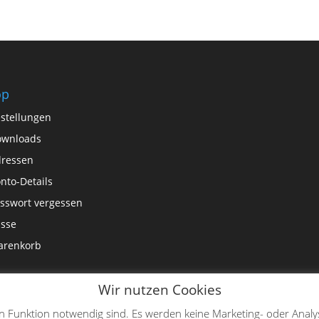
op
stellungen
ownloads
ressen
nto-Details
sswort vergessen
sse
arenkorb
Wir nutzen Cookies
en Funktion notwendig sind. Es werden keine Marketing- oder Analy