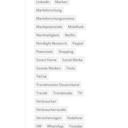
LinkedIn
Marken
Marktforschung
Marktforschungsinstitut
Marktpotenziale
Mobilfunk
Nachhaltigkeit
Netflix
Nordlight Research
Paypal
Potenziale
Shopping
Smart Home
Social Media
Soziale Medien
Tesla
TikTok
Trendmonitor Deutschland
Trends
Trendstudie
TV
Verbraucher
Verbraucherstudie
Versicherungen
Vodafone
VW
WhatsApp
Youtube