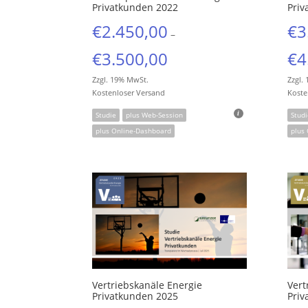
Privatkunden 2022
Priv
€
2.450,00
€
3
–
€
3.500,00
€
4
Zzgl. 19% MwSt.
Zzgl.
Kostenloser Versand
Koste
Studie
plus Web-Session
Studi
plus Online-Dashboard
plus
Vertriebskanäle Energie
Vert
Privatkunden 2025
Priv