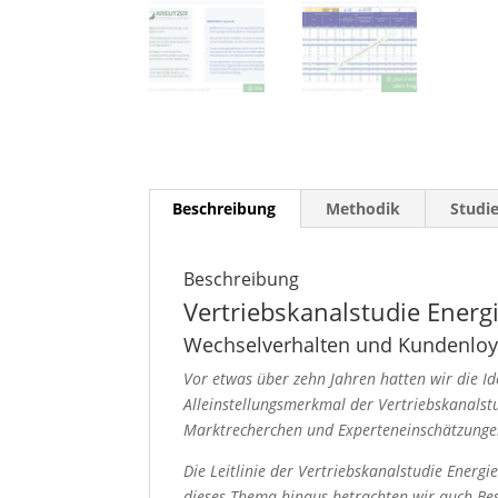
Beschreibung
Methodik
Studi
Beschreibung
Vertriebskanalstudie Energ
Wechselverhalten und Kundenloya
Vor etwas über zehn Jahren hatten wir die I
Alleinstellungsmerkmal der Vertriebskanalst
Marktrecherchen und Experteneinschätzunge
Die Leitlinie der Vertriebskanalstudie Ener
dieses Thema hinaus betrachten wir auch Be