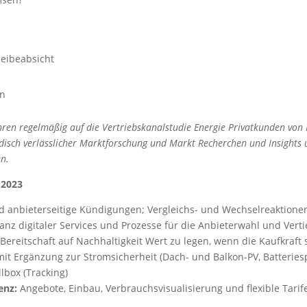
leibeabsicht
rn
ahren regelmäßig auf die Vertriebskanalstudie Energie Privatkunden v
disch verlässlicher Marktforschung und Markt Recherchen und Insights u
en.
 2023
d anbieterseitige Kündigungen; Vergleichs- und Wechselreaktion
vanz digitaler Services und Prozesse für die Anbieterwahl und Ver
Bereitschaft auf Nachhaltigkeit Wert zu legen, wenn die Kaufkraft 
 mit Ergänzung zur Stromsicherheit (Dach- und Balkon-PV, Batteries
lbox (Tracking)
enz:
Angebote, Einbau, Verbrauchsvisualisierung und flexible Tarif