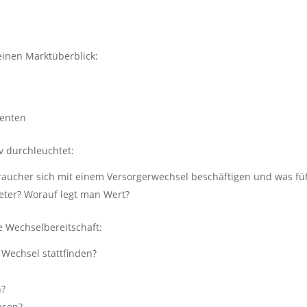
 einen Marktüberblick:
menten
v durchleuchtet:
aucher sich mit einem Versorgerwechsel beschäftigen und was füh
eter? Worauf legt man Wert?
e Wechselbereitschaft:
Wechsel stattfinden?
?
n?
msen?