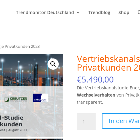
Trendmonitor Deutschland
Trendblog
Shop
Ü
gie Privatkunden 2023
Vertriebskanals
Privatkunden 2
€
5.490,00
Die Vertriebskanalstudie Ener
Wechselverhalten
von Privat
transparent.
Vertriebskanalstudie
In den Wa
Energie
Privatkunden
2023