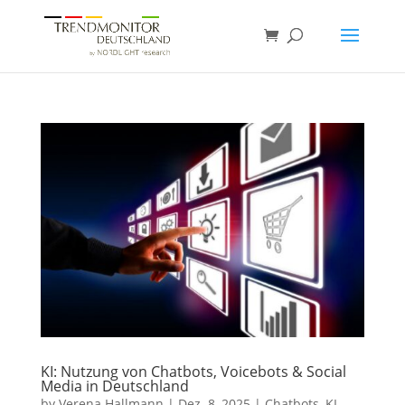
KI: Nutzung von Chatbots, Voicebots & Social
Media in Deutschland
by
Verena Hallmann
|
Dez. 8, 2025
|
Chatbots
,
KI
,