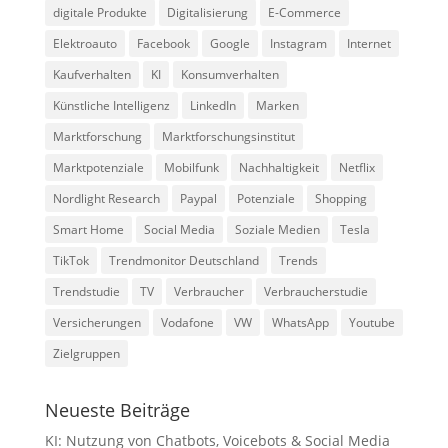
digitale Produkte
Digitalisierung
E-Commerce
Elektroauto
Facebook
Google
Instagram
Internet
Kaufverhalten
KI
Konsumverhalten
Künstliche Intelligenz
LinkedIn
Marken
Marktforschung
Marktforschungsinstitut
Marktpotenziale
Mobilfunk
Nachhaltigkeit
Netflix
Nordlight Research
Paypal
Potenziale
Shopping
Smart Home
Social Media
Soziale Medien
Tesla
TikTok
Trendmonitor Deutschland
Trends
Trendstudie
TV
Verbraucher
Verbraucherstudie
Versicherungen
Vodafone
VW
WhatsApp
Youtube
Zielgruppen
Neueste Beiträge
KI: Nutzung von Chatbots, Voicebots & Social Media