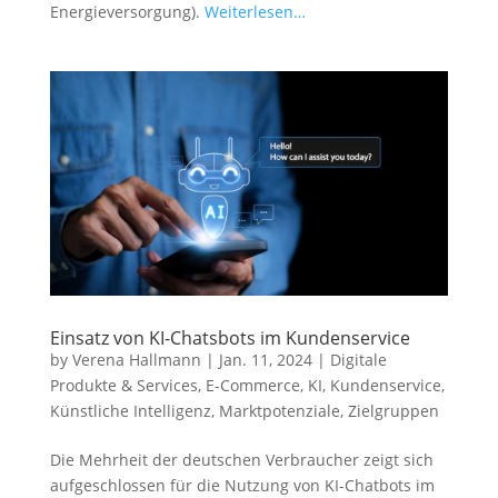
Energieversorgung).
Weiterlesen…
Einsatz von KI-Chatsbots im Kundenservice
by
Verena Hallmann
|
Jan. 11, 2024
|
Digitale
Produkte & Services
,
E-Commerce
,
KI
,
Kundenservice
,
Künstliche Intelligenz
,
Marktpotenziale
,
Zielgruppen
Die Mehrheit der deutschen Verbraucher zeigt sich
aufgeschlossen für die Nutzung von KI-Chatbots im