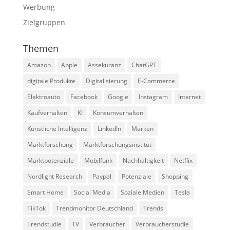
Werbung
Zielgruppen
Themen
Amazon
Apple
Assekuranz
ChatGPT
digitale Produkte
Digitalisierung
E-Commerce
Elektroauto
Facebook
Google
Instagram
Internet
Kaufverhalten
KI
Konsumverhalten
Künstliche Intelligenz
LinkedIn
Marken
Marktforschung
Marktforschungsinstitut
Marktpotenziale
Mobilfunk
Nachhaltigkeit
Netflix
Nordlight Research
Paypal
Potenziale
Shopping
Smart Home
Social Media
Soziale Medien
Tesla
TikTok
Trendmonitor Deutschland
Trends
Trendstudie
TV
Verbraucher
Verbraucherstudie