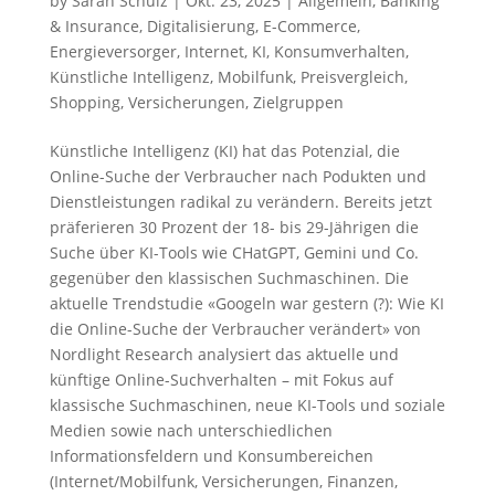
by
Sarah Schulz
|
Okt. 23, 2025
|
Allgemein
,
Banking
& Insurance
,
Digitalisierung
,
E-Commerce
,
Energieversorger
,
Internet
,
KI
,
Konsumverhalten
,
Künstliche Intelligenz
,
Mobilfunk
,
Preisvergleich
,
Shopping
,
Versicherungen
,
Zielgruppen
Künstliche Intelligenz (KI) hat das Potenzial, die
Online-Suche der Verbraucher nach Podukten und
Dienstleistungen radikal zu verändern. Bereits jetzt
präferieren 30 Prozent der 18- bis 29-Jährigen die
Suche über KI-Tools wie CHatGPT, Gemini und Co.
gegenüber den klassischen Suchmaschinen. Die
aktuelle Trendstudie «Googeln war gestern (?): Wie KI
die Online-Suche der Verbraucher verändert» von
Nordlight Research analysiert das aktuelle und
künftige Online-Suchverhalten – mit Fokus auf
klassische Suchmaschinen, neue KI-Tools und soziale
Medien sowie nach unterschiedlichen
Informationsfeldern und Konsumbereichen
(Internet/Mobilfunk, Versicherungen, Finanzen,