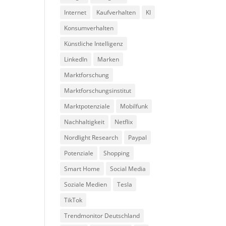
Internet
Kaufverhalten
KI
Konsumverhalten
Künstliche Intelligenz
LinkedIn
Marken
Marktforschung
Marktforschungsinstitut
Marktpotenziale
Mobilfunk
Nachhaltigkeit
Netflix
Nordlight Research
Paypal
Potenziale
Shopping
Smart Home
Social Media
Soziale Medien
Tesla
TikTok
Trendmonitor Deutschland