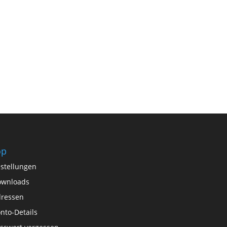
op
stellungen
ownloads
ressen
nto-Details