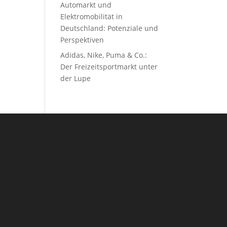
Automarkt und
Elektromobilität in
Deutschland: Potenziale und
Perspektiven
Adidas, Nike, Puma & Co.:
Der Freizeitsportmarkt unter
der Lupe