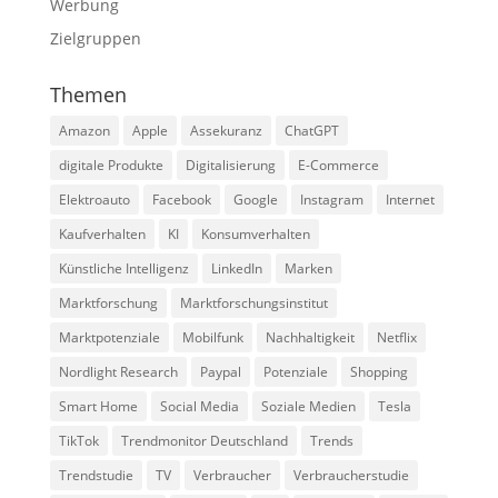
Werbung
Zielgruppen
Themen
Amazon
Apple
Assekuranz
ChatGPT
digitale Produkte
Digitalisierung
E-Commerce
Elektroauto
Facebook
Google
Instagram
Internet
Kaufverhalten
KI
Konsumverhalten
Künstliche Intelligenz
LinkedIn
Marken
Marktforschung
Marktforschungsinstitut
Marktpotenziale
Mobilfunk
Nachhaltigkeit
Netflix
Nordlight Research
Paypal
Potenziale
Shopping
Smart Home
Social Media
Soziale Medien
Tesla
TikTok
Trendmonitor Deutschland
Trends
Trendstudie
TV
Verbraucher
Verbraucherstudie