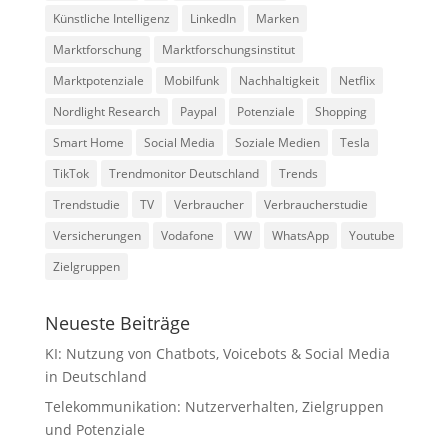
Künstliche Intelligenz
LinkedIn
Marken
Marktforschung
Marktforschungsinstitut
Marktpotenziale
Mobilfunk
Nachhaltigkeit
Netflix
Nordlight Research
Paypal
Potenziale
Shopping
Smart Home
Social Media
Soziale Medien
Tesla
TikTok
Trendmonitor Deutschland
Trends
Trendstudie
TV
Verbraucher
Verbraucherstudie
Versicherungen
Vodafone
VW
WhatsApp
Youtube
Zielgruppen
Neueste Beiträge
KI: Nutzung von Chatbots, Voicebots & Social Media
in Deutschland
Telekommunikation: Nutzerverhalten, Zielgruppen
und Potenziale