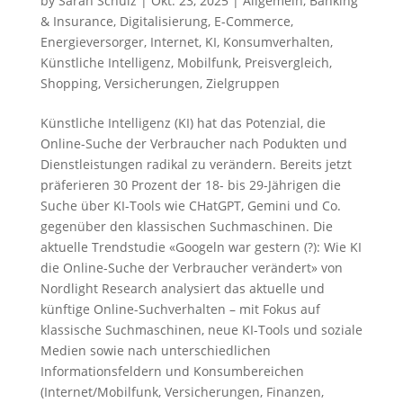
by
Sarah Schulz
|
Okt. 23, 2025
|
Allgemein
,
Banking
& Insurance
,
Digitalisierung
,
E-Commerce
,
Energieversorger
,
Internet
,
KI
,
Konsumverhalten
,
Künstliche Intelligenz
,
Mobilfunk
,
Preisvergleich
,
Shopping
,
Versicherungen
,
Zielgruppen
Künstliche Intelligenz (KI) hat das Potenzial, die
Online-Suche der Verbraucher nach Podukten und
Dienstleistungen radikal zu verändern. Bereits jetzt
präferieren 30 Prozent der 18- bis 29-Jährigen die
Suche über KI-Tools wie CHatGPT, Gemini und Co.
gegenüber den klassischen Suchmaschinen. Die
aktuelle Trendstudie «Googeln war gestern (?): Wie KI
die Online-Suche der Verbraucher verändert» von
Nordlight Research analysiert das aktuelle und
künftige Online-Suchverhalten – mit Fokus auf
klassische Suchmaschinen, neue KI-Tools und soziale
Medien sowie nach unterschiedlichen
Informationsfeldern und Konsumbereichen
(Internet/Mobilfunk, Versicherungen, Finanzen,