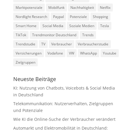
Marktpotenziale
Mobilfunk
Nachhaltigkeit
Netflix
Nordlight Research
Paypal
Potenziale
Shopping
Smart Home
Social Media
Soziale Medien
Tesla
TikTok
Trendmonitor Deutschland
Trends
Trendstudie
TV
Verbraucher
Verbraucherstudie
Versicherungen
Vodafone
VW
WhatsApp
Youtube
Zielgruppen
Neueste Beiträge
KI: Nutzung von Chatbots, Voicebots & Social Media
in Deutschland
Telekommunikation: Nutzerverhalten, Zielgruppen
und Potenziale
Wie KI die Online-Suche der Verbraucher verändert
Automarkt und Elektromobilität in Deutschland: