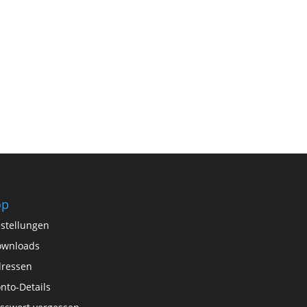
op
stellungen
ownloads
ressen
nto-Details