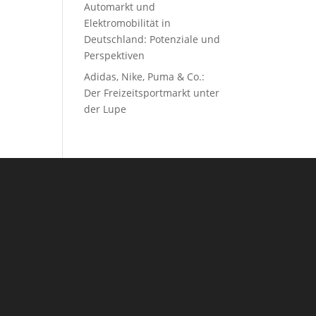
Automarkt und
Elektromobilität in
Deutschland: Potenziale und
Perspektiven
Adidas, Nike, Puma & Co.:
Der Freizeitsportmarkt unter
der Lupe