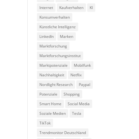
Internet
Kaufverhalten
KI
Konsumverhalten
Künstliche Intelligenz
LinkedIn
Marken
Marktforschung
Marktforschungsinstitut
Marktpotenziale
Mobilfunk
Nachhaltigkeit
Netflix
Nordlight Research
Paypal
Potenziale
Shopping
Smart Home
Social Media
Soziale Medien
Tesla
TikTok
Trendmonitor Deutschland