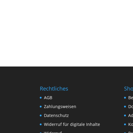
Rechtliches
Sh
AGB
Be
Zahlungsweisen
D
Datenschutz
Ad
Widerruf für digitale Inhalte
Ko