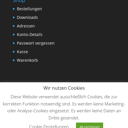
Bestellungen
Downloads
Adressen
Konto-Details
Passwort vergessen
Kasse
Warenkorb
Wir nutzen Cookies
Diese Website verwendet ausschließlich Cookies, die zur
korrekten Funktion notwendig sind. Es werden keine Marketing-
oder Analyse-Cookies eingesetzt. Es werden keine Daten an
Dritte gesendet.
Designed by
Elegant Themes
| Powered by
Cookie-Einstellungen
Akzeptieren