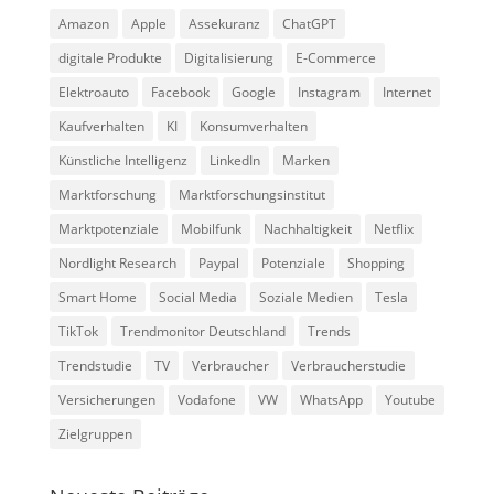
Amazon
Apple
Assekuranz
ChatGPT
digitale Produkte
Digitalisierung
E-Commerce
Elektroauto
Facebook
Google
Instagram
Internet
Kaufverhalten
KI
Konsumverhalten
Künstliche Intelligenz
LinkedIn
Marken
Marktforschung
Marktforschungsinstitut
Marktpotenziale
Mobilfunk
Nachhaltigkeit
Netflix
Nordlight Research
Paypal
Potenziale
Shopping
Smart Home
Social Media
Soziale Medien
Tesla
TikTok
Trendmonitor Deutschland
Trends
Trendstudie
TV
Verbraucher
Verbraucherstudie
Versicherungen
Vodafone
VW
WhatsApp
Youtube
Zielgruppen