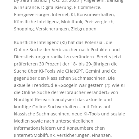
by
Sarah Schulz
|
Okt. 23, 2025
|
Allgemein
,
Banking
& Insurance
,
Digitalisierung
,
E-Commerce
,
Energieversorger
,
Internet
,
KI
,
Konsumverhalten
,
Künstliche Intelligenz
,
Mobilfunk
,
Preisvergleich
,
Shopping
,
Versicherungen
,
Zielgruppen
Künstliche Intelligenz (KI) hat das Potenzial, die
Online-Suche der Verbraucher nach Podukten und
Dienstleistungen radikal zu verändern. Bereits jetzt
präferieren 30 Prozent der 18- bis 29-Jährigen die
Suche über KI-Tools wie CHatGPT, Gemini und Co.
gegenüber den klassischen Suchmaschinen. Die
aktuelle Trendstudie «Googeln war gestern (?): Wie KI
die Online-Suche der Verbraucher verändert» von
Nordlight Research analysiert das aktuelle und
künftige Online-Suchverhalten – mit Fokus auf
klassische Suchmaschinen, neue KI-Tools und soziale
Medien sowie nach unterschiedlichen
Informationsfeldern und Konsumbereichen
(Internet/Mobilfunk, Versicherungen, Finanzen,