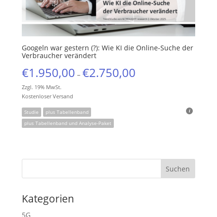
Googeln war gestern (?): Wie KI die Online-Suche der
Verbraucher verändert
€
1.950,00
€
2.750,00
–
Zzgl. 19% MwSt.
Kostenloser Versand
Studie
plus Tabellenband
plus Tabellenband und Analyse-Paket
Kategorien
5G