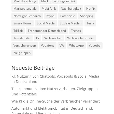
Marktforschung
Marktforschungsinstitut
Marktpotenziale
Mobilfunk
Nachhaltigkeit
Netflix
Nordlight Research
Paypal
Potenziale
Shopping
Smart Home
Social Media
Soziale Medien
Tesla
TikTok
Trendmonitor Deutschland
Trends
Trendstudie
TV
Verbraucher
Verbraucherstudie
Versicherungen
Vodafone
VW
WhatsApp
Youtube
Zielgruppen
Neueste Beiträge
KI: Nutzung von Chatbots, Voicebots & Social Media
in Deutschland
Telekommunikation: Nutzerverhalten, Zielgruppen
und Potenziale
Wie KI die Online-Suche der Verbraucher verändert
Automarkt und Elektromobilität in Deutschland:
Potenziale und Perspektiven