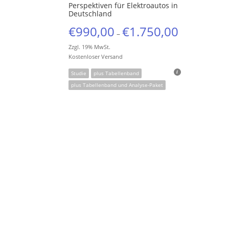
Perspektiven für Elektroautos in
Deutschland
€
990,00
€
1.750,00
–
Zzgl. 19% MwSt.
Kostenloser Versand
Studie
plus Tabellenband
plus Tabellenband und Analyse-Paket