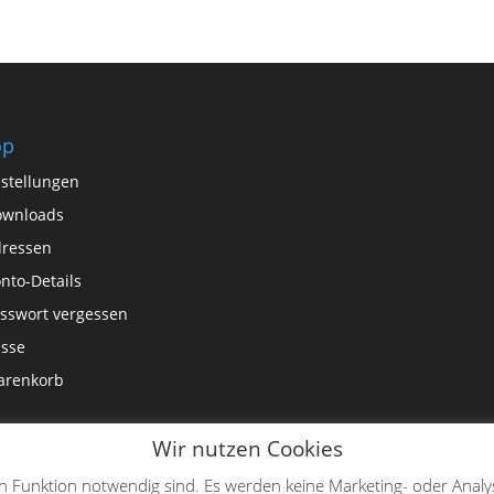
op
stellungen
ownloads
ressen
nto-Details
sswort vergessen
sse
arenkorb
Wir nutzen Cookies
en Funktion notwendig sind. Es werden keine Marketing- oder Analy