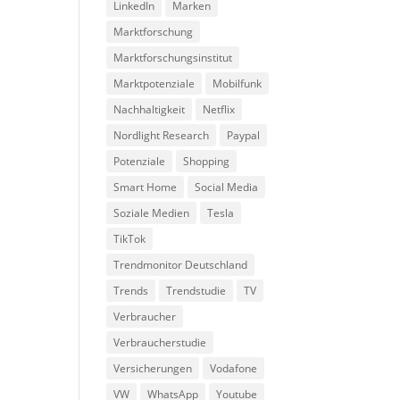
LinkedIn
Marken
Marktforschung
Marktforschungsinstitut
Marktpotenziale
Mobilfunk
Nachhaltigkeit
Netflix
Nordlight Research
Paypal
Potenziale
Shopping
Smart Home
Social Media
Soziale Medien
Tesla
TikTok
Trendmonitor Deutschland
Trends
Trendstudie
TV
Verbraucher
Verbraucherstudie
Versicherungen
Vodafone
VW
WhatsApp
Youtube