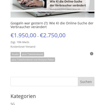
Googeln war gestern (?): Wie KI die Online-Suche der
Verbraucher verändert
€
1.950,00
€
2.750,00
–
Zzgl. 19% MwSt.
Kostenloser Versand
Studie
plus Tabellenband
plus Tabellenband und Analyse-Paket
Kategorien
5G