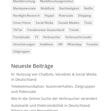
Marktforschung
Marktforschungsinstitut
Marktpotenziale
Mobilfunk
Nachhaltigkeit
Netflix
Nordlight Research
Paypal
Potenziale
Shopping
Smart Home
Social Media
Soziale Medien
Tesla
TikTok
Trendmonitor Deutschland
Trends
Trendstudie
TV
Verbraucher
Verbraucherstudie
Versicherungen
Vodafone
VW
WhatsApp
Youtube
Zielgruppen
Neueste Beiträge
KI: Nutzung von Chatbots, Voicebots & Social Media
in Deutschland
Telekommunikation: Nutzerverhalten, Zielgruppen
und Potenziale
Wie KI die Online-Suche der Verbraucher verändert
Automarkt und Elektromobilität in Deutschland:
Potenziale und Perspektiven