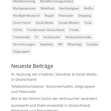
Marktforschung
Marktforschungsinstitut
Marktpotenziale
Mobilfunk
Nachhaltigkeit
Netflix
Nordlight Research
Paypal
Potenziale
Shopping
Smart Home
Social Media
Soziale Medien
Tesla
TikTok
Trendmonitor Deutschland
Trends
Trendstudie
TV
Verbraucher
Verbraucherstudie
Versicherungen
Vodafone
VW
WhatsApp
Youtube
Zielgruppen
Neueste Beiträge
KI: Nutzung von Chatbots, Voicebots & Social Media
in Deutschland
Telekommunikation: Nutzerverhalten, Zielgruppen
und Potenziale
Wie KI die Online-Suche der Verbraucher verändert
Automarkt und Elektromobilität in Deutschland:
Potenziale und Perspektiven