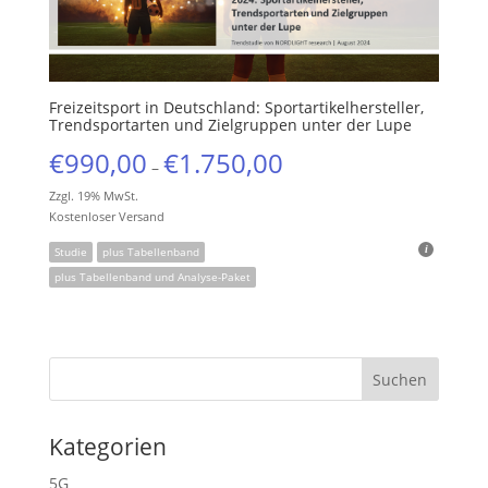
Freizeitsport in Deutschland: Sportartikelhersteller,
Trendsportarten und Zielgruppen unter der Lupe
€
990,00
€
1.750,00
–
Zzgl. 19% MwSt.
Kostenloser Versand
Studie
plus Tabellenband
plus Tabellenband und Analyse-Paket
Kategorien
5G