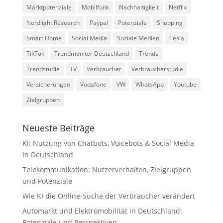
Marktpotenziale
Mobilfunk
Nachhaltigkeit
Netflix
Nordlight Research
Paypal
Potenziale
Shopping
Smart Home
Social Media
Soziale Medien
Tesla
TikTok
Trendmonitor Deutschland
Trends
Trendstudie
TV
Verbraucher
Verbraucherstudie
Versicherungen
Vodafone
VW
WhatsApp
Youtube
Zielgruppen
Neueste Beiträge
KI: Nutzung von Chatbots, Voicebots & Social Media
in Deutschland
Telekommunikation: Nutzerverhalten, Zielgruppen
und Potenziale
Wie KI die Online-Suche der Verbraucher verändert
Automarkt und Elektromobilität in Deutschland:
Potenziale und Perspektiven